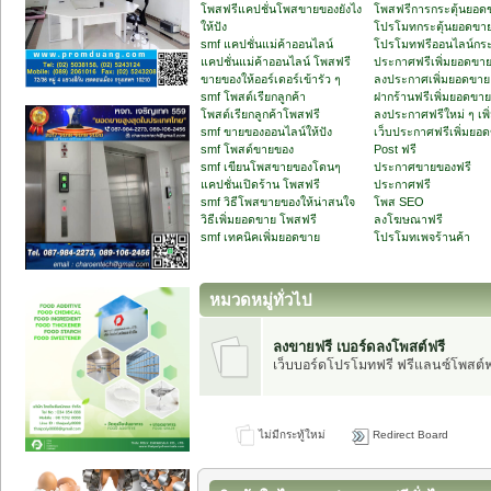
โพสฟรีแคปชั่นโพสขายของยังไง
โพสฟรีการกระตุ้นยอด
ให้ปัง
โปรโมทกระตุ้นยอดขา
smf แคปชั่นแม่ค้าออนไลน์
โปรโมทฟรีออนไลน์กระ
แคปชั่นแม่ค้าออนไลน์ โพสฟรี
ประกาศฟรีเพิ่มยอดขา
ขายของให้ออร์เดอร์เข้ารัว ๆ
ลงประกาศเพิ่มยอดขาย
smf โพสต์เรียกลูกค้า
ฝากร้านฟรีเพิ่มยอดขาย
โพสต์เรียกลูกค้าโพสฟรี
ลงประกาศฟรีใหม่ ๆ เพ
smf ขายของออนไลน์ให้ปัง
เว็บประกาศฟรีเพิ่มยอ
smf โพสต์ขายของ
Post ฟรี
smf เขียนโพสขายของโดนๆ
ประกาศขายของฟรี
แคปชั่นเปิดร้าน โพสฟรี
ประกาศฟรี
smf วิธีโพสขายของให้น่าสนใจ
โพส SEO
วิธีเพิ่มยอดขาย โพสฟรี
ลงโฆษณาฟรี
smf เทคนิคเพิ่มยอดขาย
โปรโมทเพจร้านค้า
หมวดหมู่ทั่วไป
ลงขายฟรี เบอร์ดลงโพสต์ฟรี
เว็บบอร์ดโปรโมทฟรี ฟรีแลนซ์โพสต์ฟ
ไม่มีกระทู้ใหม่
Redirect Board