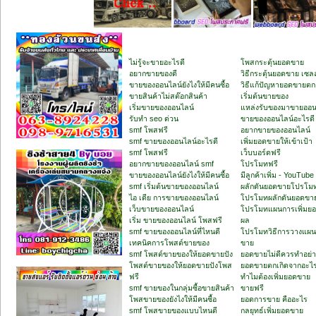
ไม่รู้จะขายอะไรดี
โพสกระตุ้นยอดขาย
อยากขายของดี
วิธีกระตุ้นยอดขาย เซลล
ขายของออนไลน์ยังไงให้มีคนซื้อ
วิธีแก้ปัญหายอดขายตก
ขายสินค้าไม่สต๊อกสินค้า
เริ่มต้นขายของ
เริ่มขายของออนไลน์
แหล่งรับของมาขายออน
รับทำ seo ด่วน
ขายของออนไลน์อะไรดี
smf โพสฟรี
อยากขายของออนไลน์
smf ขายของออนไลน์อะไรดี
เพิ่มยอดขายให้เข้าเป้า
smf โพสฟรี
เว็บบอร์ดฟรี
อยากขายของออนไลน์ smf
โปรโมทฟรี
ขายของออนไลน์ยังไงให้มีคนซื้อ
มีลูกค้าเพิ่ม - YouTube
smf เริ่มต้นขายของออนไลน์
ผลักดันยอดขายโปรโม
ไอ เดีย การขายของออนไลน์
โปรโมทผลักดันยอดขา
เว็บขายของออนไลน์
โปรโมทแผนการเพิ่มยอ
เริ่ม ขายของออนไลน์ โพสฟรี
ผล
smf ขายของออนไลน์ที่ไหนดี
โปรโมทวิธีการวางแผน
เทคนิคการโพสต์ขายของ
ขาย
smf โพสต์ขายของให้ยอดขายปัง
ยอดขายไม่ดีควรทำอย่า
โพสต์ขายของให้ยอดขายปังโพส
ยอดขายตกเกิดจากอะไ
ฟรี
ทำไมต้องเพิ่มยอดขาย
smf ขายของในกลุ่มซื้อขายสินค้า
ขายฟรี
โพสขายของยังไงให้มีคนซื้อ
ยอดการขาย คืออะไร
smf โพสขายของแบบไหนดี
กลยุทธ์เพิ่มยอดขาย