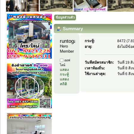
ข้อมูลส่วนตัว
Summary
runtoga11 
กระทู้:
8472 (7.81
Hero 
อายุ:
ยังไม่มีข้
Member
ออฟ
วันที่สมัครสมาชิก:
วันที่ 19 
ไลน์
เวลาท้องถิ่น:
วันที่ 8 ส
แสดง
ใช้งานล่าสุด:
วันที่ 6 ส
กระทู้
แสดง
สถิติ