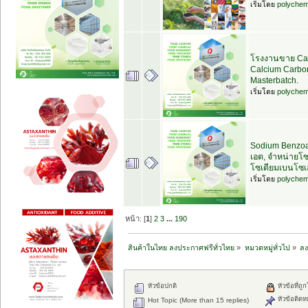
เริ่มโดย
polychem
โรงงานขาย Cal
Calcium Carbo
Masterbatch.
เริ่มโดย
polychem
Sodium Benzoa
เอต, จำหน่ายโซ
โซเดียมเบนโซ
เริ่มโดย
polychem
หน้า: [
1
]
2
3
...
190
สินค้าในไทย ลงประกาศฟรีทั่วไทย
»
หมวดหมู่ทั่วไป
»
ลง
หัวข้อปกติ
หัวข้อที่ถู
หัวข้อติดห
Hot Topic (More than 15 replies)