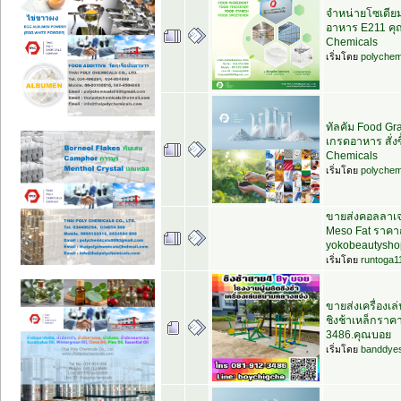
จำหน่ายโซเดีย
อาหาร E211 คุณ
Chemicals
เริ่มโดย
polychem
ทัลคัม Food Gr
เกรดอาหาร สั่งซื
Chemicals
เริ่มโดย
polychem
ขายส่งคอลลาเจน
Meso Fat ราคาถ
yokobeautysho
เริ่มโดย
runtoga1
ขายส่งเครื่องเ
ชิงช้าเหล็กราค
3486.คุณบอย
เริ่มโดย
banddye