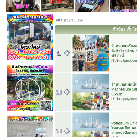
หน้า: [
1
]
2
3
...
190
หัวข้อ
/
เริ่มโ
จำหน่ายเครื่อง
ชิงช้าโรงเรียน-ร
ฟรี ถึงที่.
เริ่มโดย
banddye
จำหน่ายแมกนีเซ
Magnesium Sil
E553b
เริ่มโดย
polychem
Potassium Chlor
โพแทสเซียมคลอไ
อาหาร เพื่อสุข