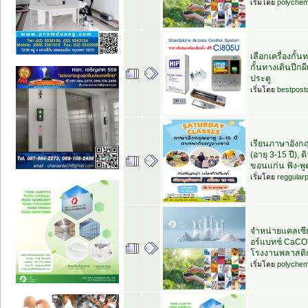
เริ่มโดย
polychem
เลือกเครื่องกั้นท
กั้นทางเดินปีกผ
ประตู
เริ่มโดย
bestpost
เรียนภาษาอังก
(อายุ 3-15 ปี), 
ขอนแก่น ฟัง-พู
เริ่มโดย
reggular
จำหน่ายแคลเซี
อร์แบทช์ CaCO
โรงงานพลาสติ
เริ่มโดย
polychem