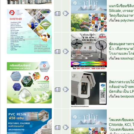
แมกนีเซียมซิลิ
Silicate, เกรด
วัตถุเจือปนอาห
เริ่มโดย
polychem
พัดลมอุตสาหกร
นิ้ว: เลือกขนา
โรงงานและโกด
เริ่มโดย
totoshop
อัพเกรดระบบไม้
กล้องอ่านป้าย
บัตรเดิม เป็น L
เริ่มโดย
bestpost
โพแทสเซียมคลอ
Chloride, KCl, 
โปแตสเซียมคล