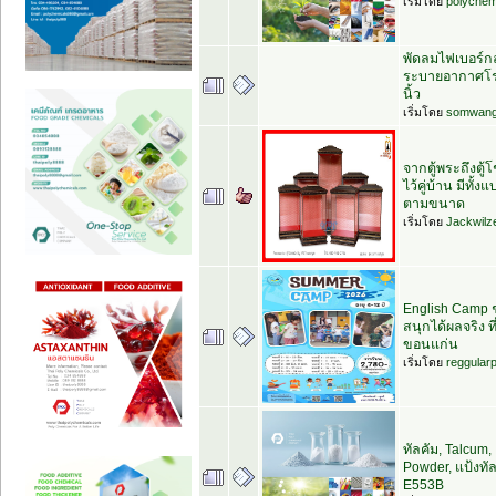
เริ่มโดย
polychem
พัดลมไฟเบอร์ก
ระบายอากาศโร
นิ้ว
เริ่มโดย
somwan
จากตู้พระถึงตู้
ไว้คู่บ้าน มีทั้
ตามขนาด
เริ่มโดย
Jackwilz
English Camp 
สนุกได้ผลจริง ที
ขอนแก่น
เริ่มโดย
reggular
ทัลคัม, Talcum, 
Powder, แป้งทัล
E553B